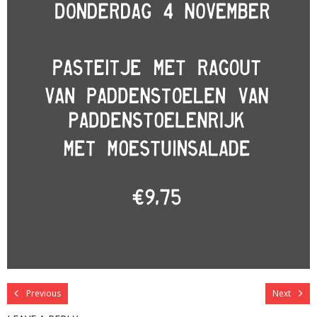
Previous
Next