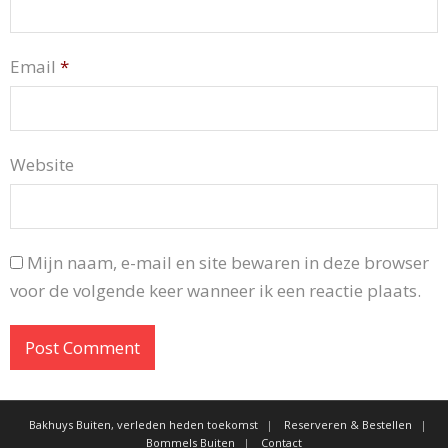
Email
*
Website
Mijn naam, e-mail en site bewaren in deze browser
voor de volgende keer wanneer ik een reactie plaats.
Bakhuys Buiten, verleden heden toekomst
Reserveren & Bestellen
Bommels Buiten
Contact