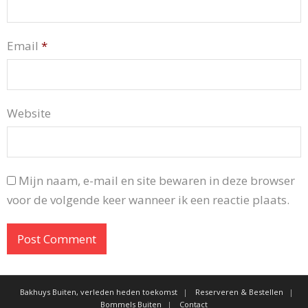
Email
*
Website
Mijn naam, e-mail en site bewaren in deze browser
voor de volgende keer wanneer ik een reactie plaats.
Bakhuys Buiten, verleden heden toekomst
Reserveren & Bestellen
Bommels Buiten
Contact