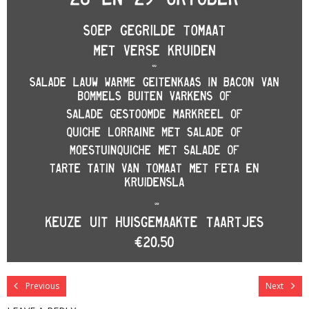
Previous
Next