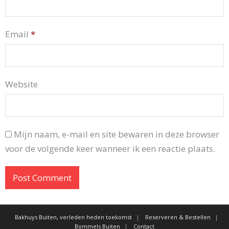
Email
*
Website
Mijn naam, e-mail en site bewaren in deze browser
voor de volgende keer wanneer ik een reactie plaats.
Bakhuys Buiten, verleden heden toekomst
Reserveren & Bestellen
Bommels Buiten
Contact