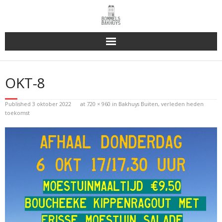
Bakhuys Buiten, verleden heden toekomst
OKT-8
Reserveren & Bestellen
Published
3 oktober 2022
at
720 × 960
in
Bakhuys Buiten, verleden heden
Bommels Buiten
toekomst
Contact