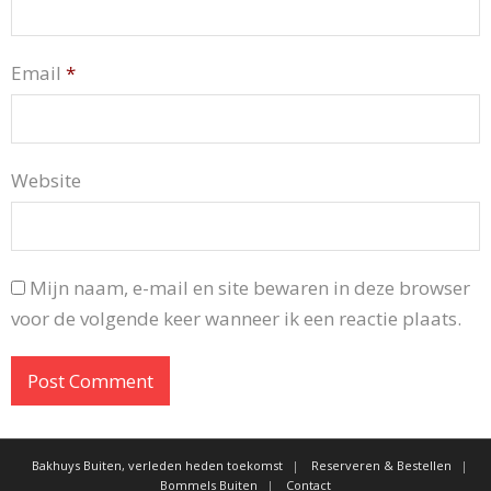
Email
*
Website
Mijn naam, e-mail en site bewaren in deze browser
voor de volgende keer wanneer ik een reactie plaats.
Bakhuys Buiten, verleden heden toekomst
Reserveren & Bestellen
Bommels Buiten
Contact