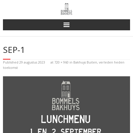
Bakhuys Buiten, verleden heden toekomst
SEP-1
Reserveren & Bestellen
Published
29 augustus 2023
at
720 × 960
in
Bakhuys Buiten, verleden heden
Bommels Buiten
toekomst
Contact