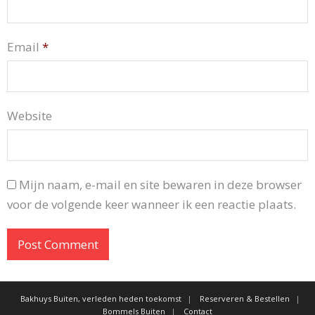
Email
*
Website
Mijn naam, e-mail en site bewaren in deze browser
voor de volgende keer wanneer ik een reactie plaats.
Bakhuys Buiten, verleden heden toekomst
Reserveren & Bestellen
Bommels Buiten
Contact