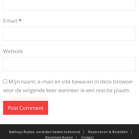
Email
*
Website
Mijn naam, e-mail en site bewaren in deze browser
voor de volgende keer wanneer ik een reactie plaats.
Bakhuys Buiten, verleden heden toekomst
Reserveren & Bestellen
Bommels Buiten
Contact