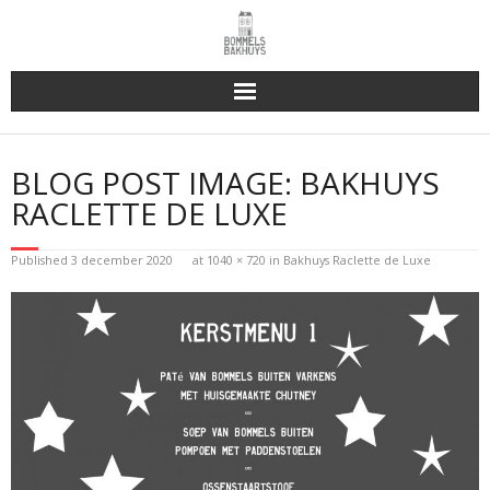
Bakhuys Buiten, verleden heden toekomst
BLOG POST IMAGE:
BAKHUYS
Reserveren & Bestellen
RACLETTE DE LUXE
Bommels Buiten
Published
3 december 2020
at
1040 × 720
in
Bakhuys Raclette de Luxe
Contact