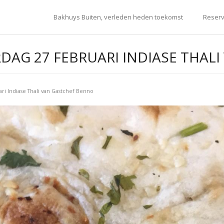
Bakhuys Buiten, verleden heden toekomst
Reserv
DAG 27 FEBRUARI INDIASE THAL
ri Indiase Thali van Gastchef Benno