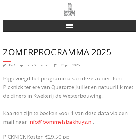
Bakhuys Buiten, verleden heden toekomst
ZOMERPROGRAMMA 2025
Reserveren & Bestellen
By
Carlijne van Santvoort
23 juni 2025
Bommels Buiten
Bijgevoegd het programma van deze zomer. Een
Contact
Picknick ter ere van Quatorze Juillet en natuurlijk met
de diners in Kwekerij de Westerbouwing.
Kaarten zijn te boeken voor 1 van deze data via een
mail naar
info@bommelsbakhuys.nl
.
PICKNICK Kosten €29.50 pp