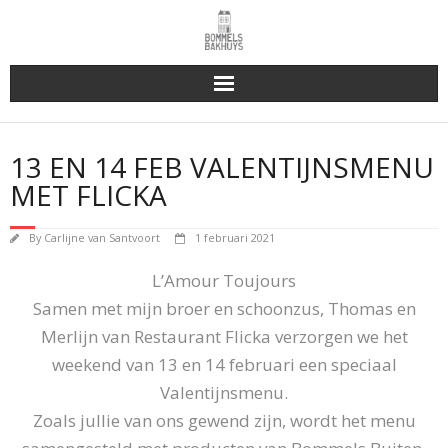
Bakhuys Buiten, verleden heden toekomst
13 EN 14 FEB VALENTIJNSMENU
Reserveren & Bestellen
MET FLICKA
Bommels Buiten
By
Carlijne van Santvoort
1 februari 2021
Contact
L’Amour Toujours
Samen met mijn broer en schoonzus, Thomas en
Merlijn van Restaurant Flicka verzorgen we het
weekend van 13 en 14 februari een speciaal
Valentijnsmenu.
Zoals jullie van ons gewend zijn, wordt het menu