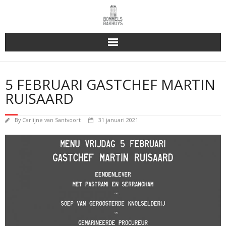
Bakhuys Buiten, verleden heden toekomst
5 FEBRUARI GASTCHEF MARTIN
Reserveren & Bestellen
RUISAARD
Bommels Buiten
By
Carlijne van Santvoort
31 januari 2021
Contact