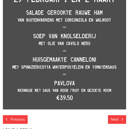
Previous
Next