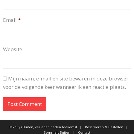
Email
*
Website
Mijn naam, e-mail en site bewaren in deze browser
voor de volgende keer wanneer ik een reactie plaats.
Bakhuys Buiten, verleden heden toekomst
Reserveren & Bestellen
Bommels Buiten
Contact