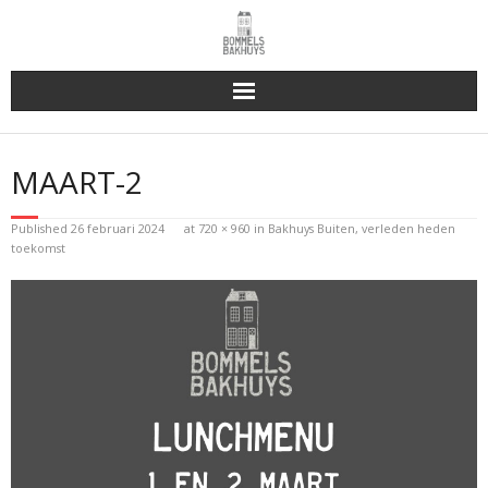
Bakhuys Buiten, verleden heden toekomst
MAART-2
Reserveren & Bestellen
Published
26 februari 2024
at
720 × 960
in
Bakhuys Buiten, verleden heden
Bommels Buiten
toekomst
Contact