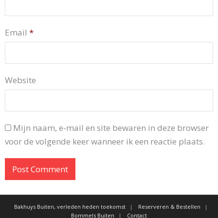
Email
*
Website
Mijn naam, e-mail en site bewaren in deze browser
voor de volgende keer wanneer ik een reactie plaats.
Bakhuys Buiten, verleden heden toekomst
Reserveren & Bestellen
Bommels Buiten
Contact