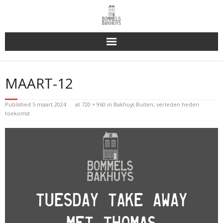
Bakhuys Buiten, verleden heden toekomst
MAART-12
Reserveren & Bestellen
Published
5 maart 2024
at
720 × 960
in
Bakhuys Buiten, verleden heden
Bommels Buiten
toekomst
Contact