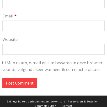
Email
*
Website
Mijn naam, e-mail en site bewaren in deze browser
voor de volgende keer wanneer ik een reactie plaats.
Bakhuys Buiten, verleden heden toekomst
Reserveren & Bestellen
Bommels Buiten
Contact