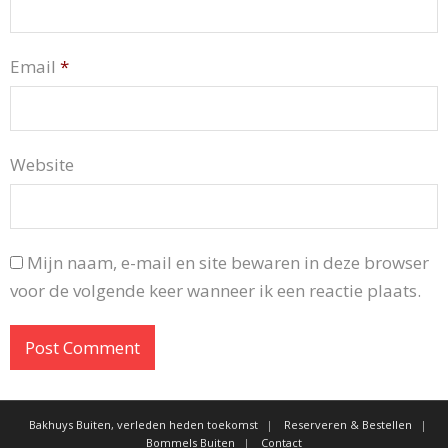
Email
*
Website
Mijn naam, e-mail en site bewaren in deze browser
voor de volgende keer wanneer ik een reactie plaats.
Bakhuys Buiten, verleden heden toekomst
Reserveren & Bestellen
Bommels Buiten
Contact