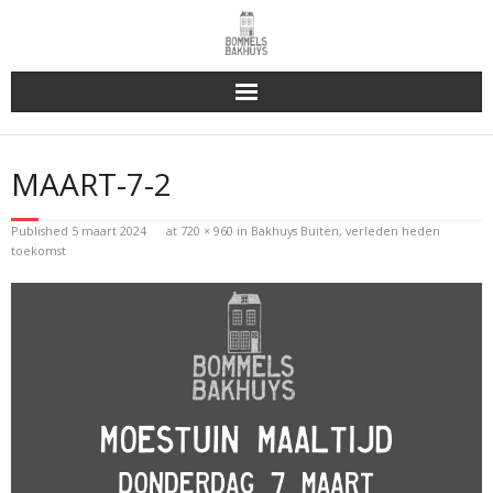
Bakhuys Buiten, verleden heden toekomst
MAART-7-2
Reserveren & Bestellen
Published
5 maart 2024
at
720 × 960
in
Bakhuys Buiten, verleden heden
Bommels Buiten
toekomst
Contact