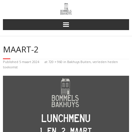
Bakhuys Buiten, verleden heden toekomst
MAART-2
Reserveren & Bestellen
Published
5 maart 2024
at
720 × 960
in
Bakhuys Buiten, verleden heden
Bommels Buiten
toekomst
Contact