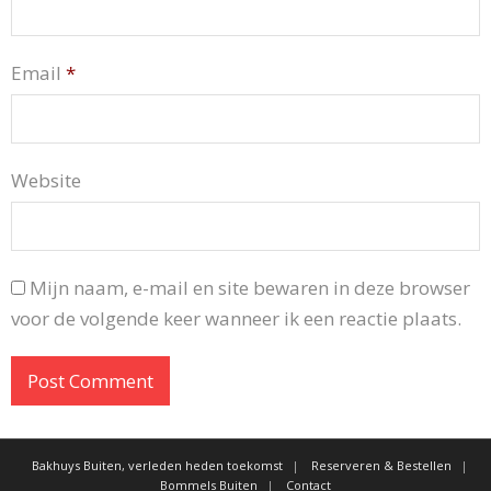
Email
*
Website
Mijn naam, e-mail en site bewaren in deze browser
voor de volgende keer wanneer ik een reactie plaats.
Bakhuys Buiten, verleden heden toekomst
Reserveren & Bestellen
Bommels Buiten
Contact