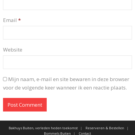
Email
*
Website
Mijn naam, e-mail en site bewaren in deze browser
voor de volgende keer wanneer ik een reactie plaats.
Bakhuys Buiten, verleden heden toekomst
Reserveren & Bestellen
Bommels Buiten
Contact