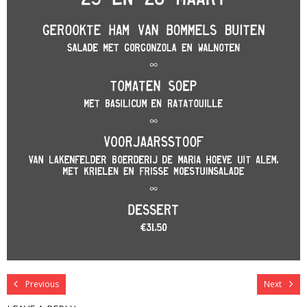
Previous
Next