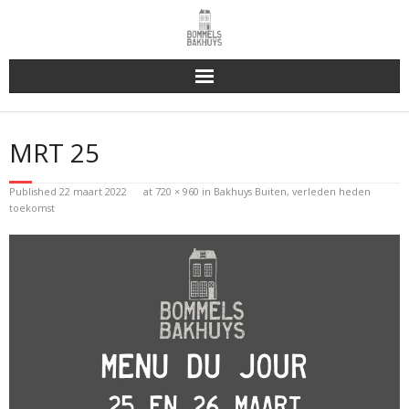
Bakhuys Buiten, verleden heden toekomst
MRT 25
Reserveren & Bestellen
Published
22 maart 2022
at
720 × 960
in
Bakhuys Buiten, verleden heden
Bommels Buiten
toekomst
Contact