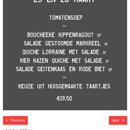
Previous
Next