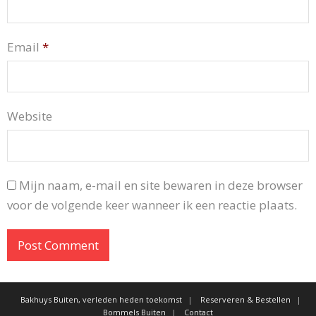
Email
*
Website
Mijn naam, e-mail en site bewaren in deze browser
voor de volgende keer wanneer ik een reactie plaats.
Bakhuys Buiten, verleden heden toekomst
Reserveren & Bestellen
Bommels Buiten
Contact