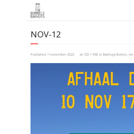
NOV-12
Published
7 november 2022
at
720 × 960
in
Bakhuys Buiten, ve