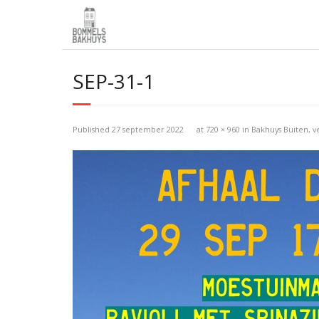
SEP-31-1
Published
27 september 2022
at
720 × 960
in
Bakhuys Buiten, 