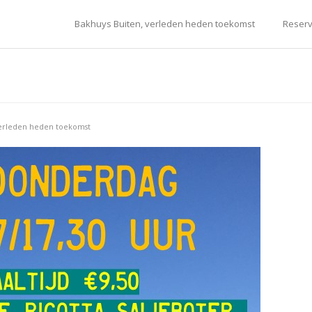
Bakhuys Buiten, verleden heden toekomst
Reserv
verleden heden toekomst