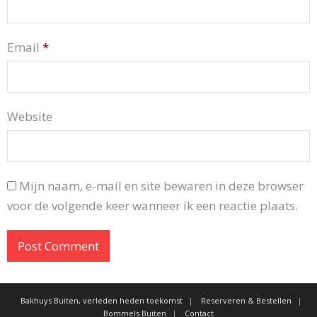
Email
*
Website
Mijn naam, e-mail en site bewaren in deze browser
voor de volgende keer wanneer ik een reactie plaats.
Bakhuys Buiten, verleden heden toekomst
Reserveren & Bestellen
Bommels Buiten
Contact