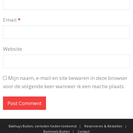
Email
*
Website
Mijn naam, e-mail en site bewaren in deze browser
voor de volgende keer wanneer ik een reactie plaats.
Bakhuys Buiten, verleden heden toekomst
Reserveren & Bestellen
Bommels Buiten
Contact