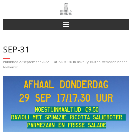
Bakhuys Buiten, verleden heden toekomst
SEP-31
Reserveren & Bestellen
Published
27 september 2022
at
720 × 960
in
Bakhuys Buiten, verleden heden
Bommels Buiten
toekomst
Contact