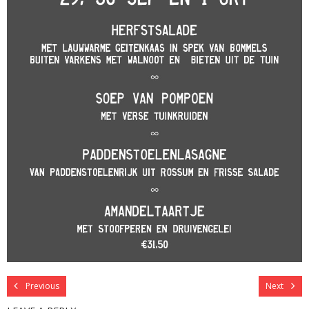
Previous
Next