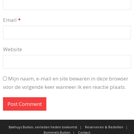
Email
*
Website
Mijn naam, e-mail en site bewaren in deze browser
voor de volgende keer wanneer ik een reactie plaats.
Bakhuys Buiten, verleden heden toekomst
Reserveren & Bestellen
Bommels Buiten
Contact