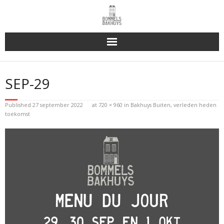
Bakhuys Buiten, verleden heden toekomst
SEP-29
Reserveren & Bestellen
Published
27 september 2022
at
720 × 960
in
Bakhuys Buiten, verleden heden
Bommels Buiten
toekomst
Contact