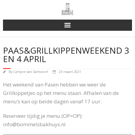
Bakhuys Buiten, verleden heden toekomst
PAAS&GRILLKIPPENWEEKEND 3
Reserveren & Bestellen
EN 4 APRIL
Bommels Buiten
By
Carlijne van Santvoort
23 maart 2021
Contact
Het weekend van Pasen hebben we weer de
Grillkippetjes op het menu staan. Afhalen van de
menu’s kan op beide dagen vanaf 17 uur.
Reserveer tijdig je menu (OP=OP):
info@bommelsbakhuys.nl