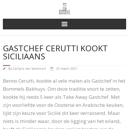
Bakhuys Buiten, verleden heden toekomst
GASTCHEF CERUTTI KOOKT
Reserveren & Bestellen
SICILIAANS
Bommels Buiten
By
Carlijne van Santvoort
23 maart 2021
Contact
Benno Cerutti, kookte al vele malen als Gastchef in het
Bommels Bakhuys. Om deze traditie voort te zetten,
kookte hij reeds 5 keer als Take Away Gastchef. Met
zijn voorliefde voor de Oosterse en Arabische keuken,
lijkt zijn keuze voor Sicilië dit keer verrassend. Maar
niets is minder waar, door de ligging van het eiland,