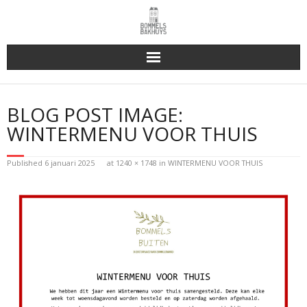
Bakhuys Buiten, verleden heden toekomst
BLOG POST IMAGE:
Reserveren & Bestellen
WINTERMENU VOOR THUIS
Bommels Buiten
Published
6 januari 2025
at
1240 × 1748
in
WINTERMENU VOOR THUIS
Contact