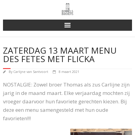
Bakhuys Buiten, verleden heden toekomst
ZATERDAG 13 MAART MENU
Reserveren & Bestellen
DES FETES MET FLICKA
Bommels Buiten
By
Carlijne van Santvoort
8 maart 2021
Contact
NOSTALGIE: Zowel broer Thomas als zus Carlijne zijn
jarig in de maand maart. Elke verjaardag mochten zij
vroeger daarvoor hun favoriete gerechten kiezen. Bij
deze een menu samengesteld met hun oude
favorieten!!!