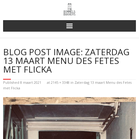
Bakhuys Buiten, verleden heden toekomst
BLOG POST IMAGE:
ZATERDAG
Reserveren & Bestellen
13 MAART MENU DES FETES
MET FLICKA
Bommels Buiten
Published
8 maart 2021
at
2145 × 3348
in
Zaterdag 13 maart Menu des Fetes
Contact
met Flicka